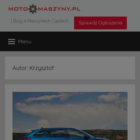
Przejdź
do
| Blog o Maszynach Ciężkich
treści
Sprawdź Ogłoszenia
Menu
Autor:
Krzysztof