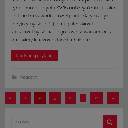
rynku, model Toyota SWE200D wyróżnia się jako
solidne i niezawodne rozwiązanie. W tym artykule
przyjrzymy się bliżej temu paleciakowi,
zastanowimy się nad jego zastosowaniami oraz
omówimy kluczowe dane techniczne.
Kontynuuj czytanie
Magazyn
«
Poprzednie
1
2
3
4
…
14
Następ
»
Nawigacja
wpisy
wpisy
po
wpisach