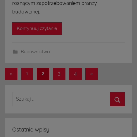
rosnącym zapotrzebowaniem branży
budowlanej.
Kontynuuj czytanie
Budownictwo
«
Poprzednie
1
2
3
4
Następne
»
Nawigacja
wpisy
wpisy
po
wpisach
Ostatnie wpisy