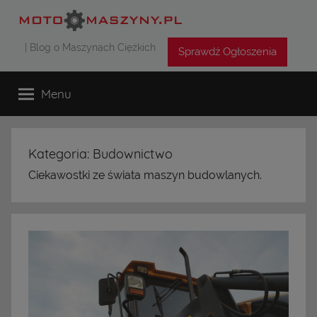
Przejdź
do
| Blog o Maszynach Ciężkich
treści
Sprawdź Ogłoszenia
Menu
Kategoria: Budownictwo
Ciekawostki ze świata maszyn budowlanych.