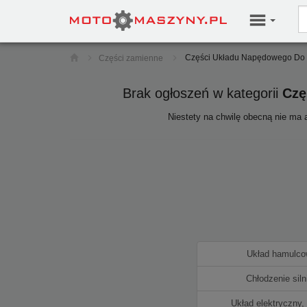
Części Układu Napędowego Do 
Części zamienne
Brak ogłoszeń w kategorii
Czę
Niestety na chwilę obecną nie m
Układ hamulc
Chłodzenie siln
Układ elektryczny,