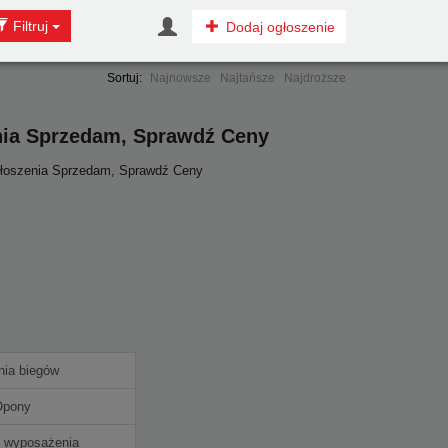
Filtruj
Dodaj ogłoszenie
Sortuj:
Najnowsze
Najtańsze
Najdroższe
nia Sprzedam, Sprawdź Ceny
głoszenia Sprzedam, Sprawdź Ceny
nia biegów
Opony
 wyposażenia