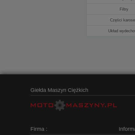
Filtry
Części karoser
Układ wydech
Giełda Maszyn Ciężkich
Firma :
Inform