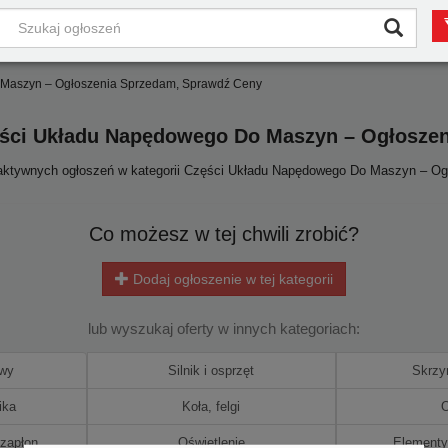
Maszyn – Ogłoszenia Sprzedam, Sprawdź Ceny
ści Układu Napędowego Do Maszyn – Ogłosze
a aktywnych ogłoszeń w kategorii Części Układu Napędowego Do Maszyn – O
Co możesz w tej chwili zrobić?
Dodaj ogłoszenie w tej kategorii
lub wyszukaj oferty w innych kategoriach:
owy
Silnik i osprzęt
Skrzy
ika
Koła, felgi
 zapłon
Oświetlenie
Elementy