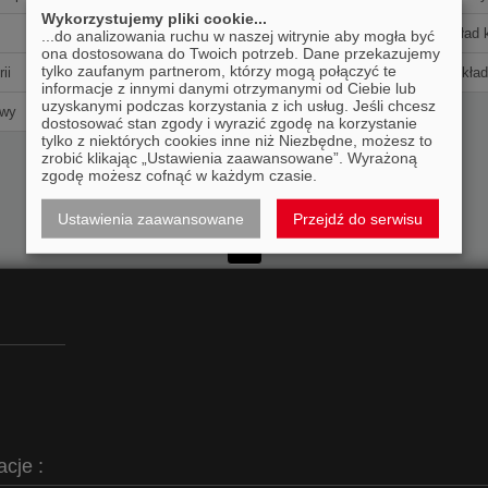
Wykorzystujemy pliki cookie...
Układ wentylacyjny
Układ 
...do analizowania ruchu w naszej witrynie aby mogła być
ona dostosowana do Twoich potrzeb. Dane przekazujemy
tylko zaufanym partnerom, którzy mogą połączyć te
ii
Układ napędowy
Układ
informacje z innymi danymi otrzymanymi od Ciebie lub
uzyskanymi podczas korzystania z ich usług. Jeśli chcesz
owy
Pozostałe
dostosować stan zgody i wyrazić zgodę na korzystanie
tylko z niektórych cookies inne niż Niezbędne, możesz to
zrobić klikając „Ustawienia zaawansowane”. Wyrażoną
zgodę możesz cofnąć w każdym czasie.
Ustawienia zaawansowane
Przejdź do serwisu
1
acje :