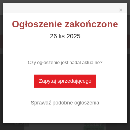
×
Ogłoszenie zakończone
Części zamienne
Wyszukaj
Zamek siłownika R930060769 Rexroth 031860 Merlo TF 45.11
26 lis 2025
Ogłoszenie zakończyło się
26 lis 2025
Rolnictwo
Budownictwo
Czy ogłoszenie jest nadal aktualne?
Do schowka
Zapytaj sprzedającego
Leśnictwo
Transport
Sprawdź podobne ogłoszenia
Komunalne
1/11