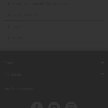
Części zamienne do Ciężkich Maszyn
części zamienne
części
część
Firma
Informacje
Bądź na bieżąco: