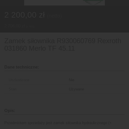
Magazyn
2 200,00 zł
(netto)
Części zamienne
2 706,00 zł
(z Vat)
Zamek siłownika R930060769 Rexroth
Wynajem i Usługi
031860 Merlo TF 45.11
Oferty Pracy
Dane techniczne:
Uszkodzone
Nie
Stan
Używane
Opis:
Przedmiotem sprzedaży jest zamek siłownika hydraulicznego (+