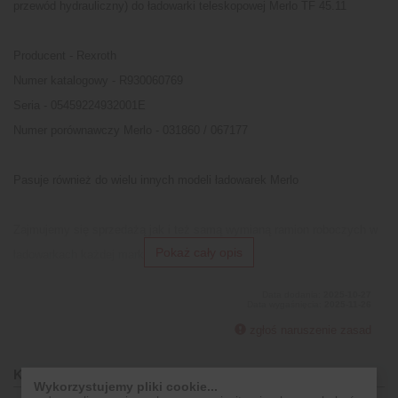
przewód hydrauliczny) do ładowarki teleskopowej Merlo TF 45.11
Producent - Rexroth
Numer katalogowy - R930060769
Seria - 05459224932001E
Numer porównawczy Merlo - 031860 / 067177
Pasuje również do wielu innych modeli ładowarek Merlo
Zajmujemy się sprzedażą jak i też samą wymianą ramion roboczych w
Pokaż cały opis
ładowarkach każdej marki i modelu.
Data dodania:
2025-10-27
Data wygaśnięcia:
2025-11-26
zgłoś naruszenie zasad
Kontakt:
Wykorzystujemy pliki cookie...