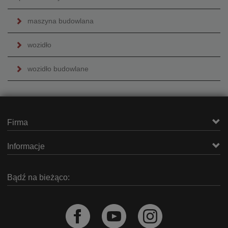
maszyna budowlana
wozidło
wozidło budowlane
Firma
Informacje
Bądź na bieżąco: