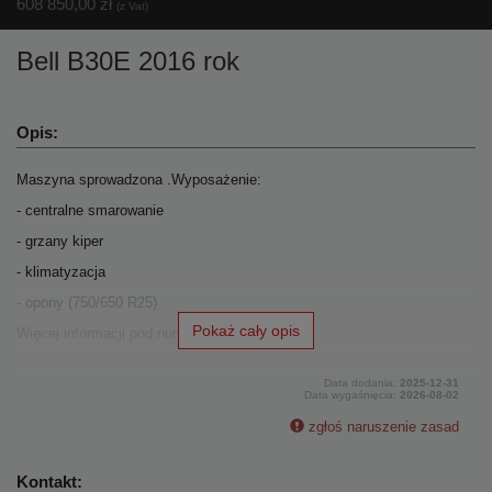
608 850,00 zł
(z Vat)
Magazyn
Bell B30E 2016 rok
Części zamienne
Opis:
Wynajem i Usługi
Maszyna sprowadzona .Wyposażenie:
- centralne smarowanie
Oferty Pracy
- grzany kiper
- klimatyzacja
- opony (750/650 R25)
Pokaż cały opis
Więcej informacji pod numerem tel.
Data dodania:
2025-12-31
Data wygaśnięcia:
2026-08-02
zgłoś naruszenie zasad
Kontakt: