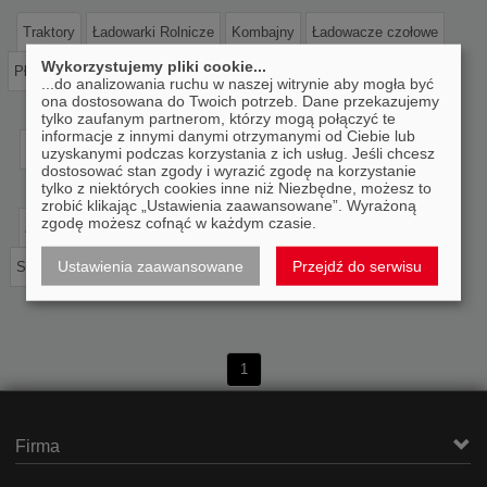
Magazyn
Traktory
Ładowarki Rolnicze
Kombajny
Ładowacze czołowe
Wykorzystujemy pliki cookie...
Pługi
Agregaty uprawowe
Wały uprawowe
Kultywatory
Brony
...do analizowania ruchu w naszej witrynie aby mogła być
Części zamienne
ona dostosowana do Twoich potrzeb. Dane przekazujemy
Siewniki
Sadzarki
Kopaczki
Głębosze
Glebogryzarki
tylko zaufanym partnerom, którzy mogą połączyć te
informacje z innymi danymi otrzymanymi od Ciebie lub
Rozrzutniki
Rozsiewacze nawozów
Opryskiwacze
Kosiarki
Wynajem i Usługi
uzyskanymi podczas korzystania z ich usług. Jeśli chcesz
dostosować stan zgody i wyrazić zgodę na korzystanie
tylko z niektórych cookies inne niż Niezbędne, możesz to
Pielniki
Ścielarki
Przyczepy
Prasy
Owijarki do bel
zrobić klikając „Ustawienia zaawansowane”. Wyrażoną
Oferty Pracy
zgodę możesz cofnąć w każdym czasie.
Zgrabiarki do siana
Czyszczalnie do ziarna
Hodowla zwierząt
Ustawienia zaawansowane
Przejdź do serwisu
Systemy nawadniające
Osprzęt i akcesoria
Pozostałe maszyny
1
Firma