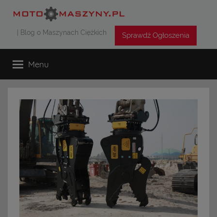
Przejdź
do
| Blog o Maszynach Ciężkich
treści
Sprawdź Ogłoszenia
Menu