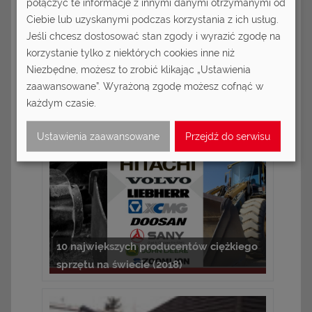
połączyć te informacje z innymi danymi otrzymanymi od
Ciebie lub uzyskanymi podczas korzystania z ich usług.
Jeśli chcesz dostosować stan zgody i wyrazić zgodę na
korzystanie tylko z niektórych cookies inne niż
Niezbędne, możesz to zrobić klikając „Ustawienia
Polecane Artykuły:
zaawansowane”. Wyrażoną zgodę możesz cofnąć w
każdym czasie.
Ustawienia zaawansowane
Przejdź do serwisu
10 największych producentów ciężkiego
sprzętu na świecie (2018)