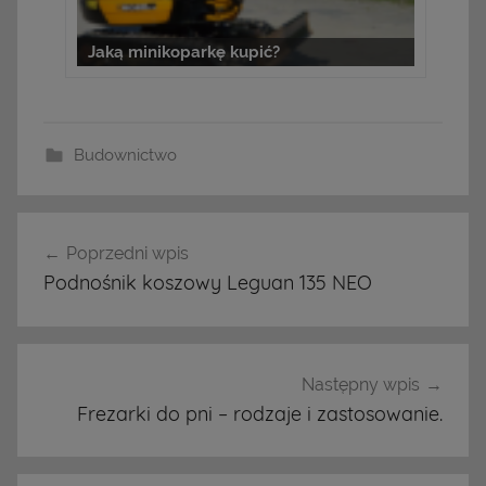
Jaką minikoparkę kupić?
Budownictwo
Poprzedni wpis
Nawigacja
Podnośnik koszowy Leguan 135 NEO
wpisu
Następny wpis
Frezarki do pni – rodzaje i zastosowanie.